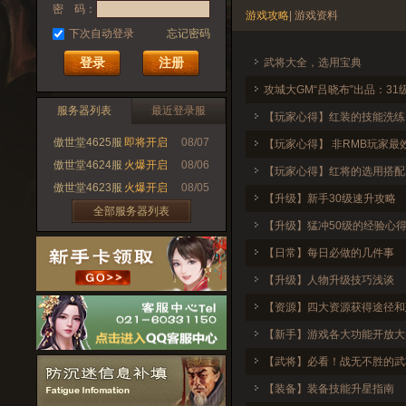
密 码：
游戏攻略
|
游戏资料
下次自动登录
忘记密码
注册
武将大全，选用宝典
攻城大GM“吕晓布”出品：31
服务器列表
最近登录服
【玩家心得】红装的技能洗练
傲世堂4625服
即将开启
08/07
【玩家心得】 非RMB玩家最
傲世堂4624服
火爆开启
08/06
【玩家心得】红将的选用搭配
傲世堂4623服
火爆开启
08/05
【升级】新手30级速升攻略
全部服务器列表
【升级】猛冲50级的经验心
【日常】每日必做的几件事
【升级】人物升级技巧浅谈
【资源】四大资源获得途径和
【新手】游戏各大功能开放大
【武将】必看！战无不胜的武
【装备】装备技能升星指南