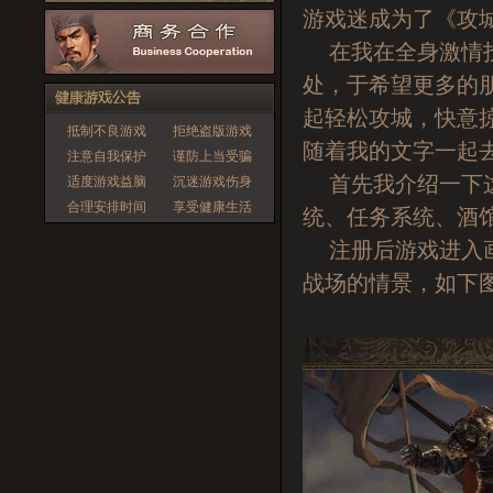
游戏迷成为了《攻
在我在全身激情投
处，于希望更多的
起轻松攻城，快意
抵制不良游戏
拒绝盗版游戏
随着我的文字一起
注意自我保护
谨防上当受骗
首先我介绍一下这
适度游戏益脑
沉迷游戏伤身
合理安排时间
享受健康生活
统、任务系统、酒
注册后游戏进入画
战场的情景，如下