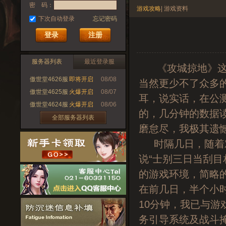
密 码：
游戏攻略
|
游戏资料
下次自动登录
忘记密码
注册
服务器列表
最近登录服
《攻城掠地》这
傲世堂4626服
即将开启
08/08
当然更少不了众多
傲世堂4625服
火爆开启
08/07
耳，说实话，在公
傲世堂4624服
火爆开启
08/06
的，几分钟的数据读
全部服务器列表
磨怠尽，我极其遗
时隔几日，随着对
说“士别三日当刮目
的游戏环境，简略
在前几日，半个小时
10分钟，我已与
务引导系统及战斗