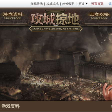
傲视天地
|
攻城掠地
|
悠长假期
|
更多
设置首页
添
游戏资料