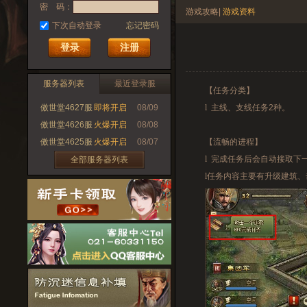
密 码：
游戏攻略
|
游戏资料
下次自动登录
忘记密码
注册
服务器列表
最近登录服
【任务分类】
傲世堂4627服
即将开启
08/09
l
主线、支线任务
2
种。
傲世堂4626服
火爆开启
08/08
傲世堂4625服
火爆开启
08/07
【流畅的进程】
l
完成任务后会自动接取下
全部服务器列表
l
任务内容主要有升级建筑、