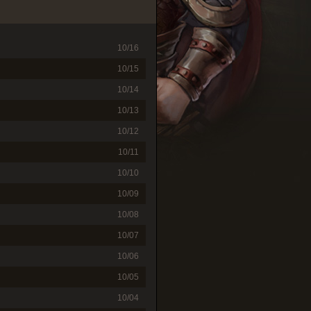
10/16
10/15
10/14
10/13
10/12
10/11
10/10
10/09
10/08
10/07
10/06
10/05
10/04