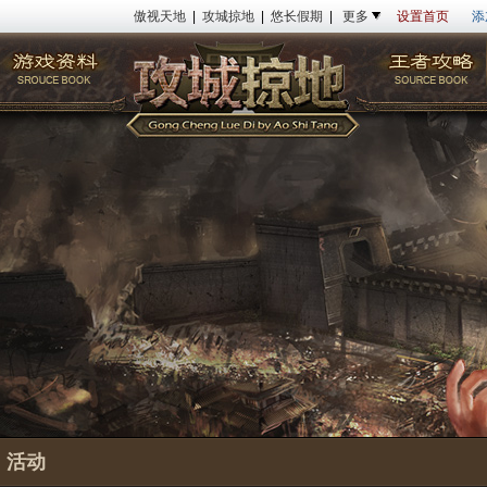
傲视天地
|
攻城掠地
|
悠长假期
|
更多
设置首页
添
活动