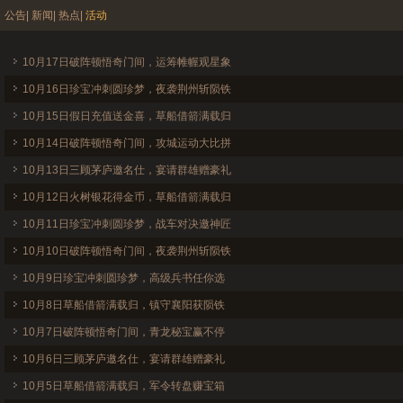
公告
|
新闻
|
热点
|
活动
10月17日破阵顿悟奇门间，运筹帷幄观星象
10月16日珍宝冲刺圆珍梦，夜袭荆州斩陨铁
10月15日假日充值送金喜，草船借箭满载归
10月14日破阵顿悟奇门间，攻城运动大比拼
10月13日三顾茅庐邀名仕，宴请群雄赠豪礼
10月12日火树银花得金币，草船借箭满载归
10月11日珍宝冲刺圆珍梦，战车对决邀神匠
10月10日破阵顿悟奇门间，夜袭荆州斩陨铁
10月9日珍宝冲刺圆珍梦，高级兵书任你选
10月8日草船借箭满载归，镇守襄阳获陨铁
10月7日破阵顿悟奇门间，青龙秘宝赢不停
10月6日三顾茅庐邀名仕，宴请群雄赠豪礼
10月5日草船借箭满载归，军令转盘赚宝箱