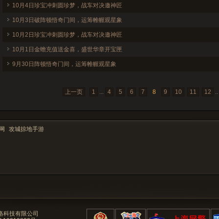
10月4日珍宝冲刺圆珍梦，战车对决邀神匠
10月3日破阵顿悟奇门间，运筹帷幄观星象
10月2日珍宝冲刺圆珍梦，战车对决邀神匠
10月1日金蟾充值送金喜，盛世华章开宝匣
9月30日阵顿悟奇门间，运筹帷幄观星象
上一页
1
...
4
5
6
7
8
9
10
11
12
..
网
攻城掠地手游
络科技有限公司