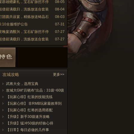
大宴群雄赠豪礼，宝石矿脉挖不停
08-05
草船借箭满载归，洗炼放送合套装
08-04
花灯团圆共设宴，精炼放送铸晶石
08-03
6:10全服维护公告
07-31
盛世晚宴酒酣兴，宝石矿脉挖不停
07-27
草船借箭满载归，洗炼放送合套装
07-27
攻城攻略
更多>>
武将大全，选用宝典
攻城大GM“吕晓布”出品：31级~60级
攻略
【玩家心得】红装的技能洗练
【玩家心得】 非RMB玩家最效率到
70级和装备武将搭配
【玩家心得】红将的选用搭配
【升级】新手30级速升攻略
【升级】猛冲50级的经验心得
【日常】每日必做的几件事