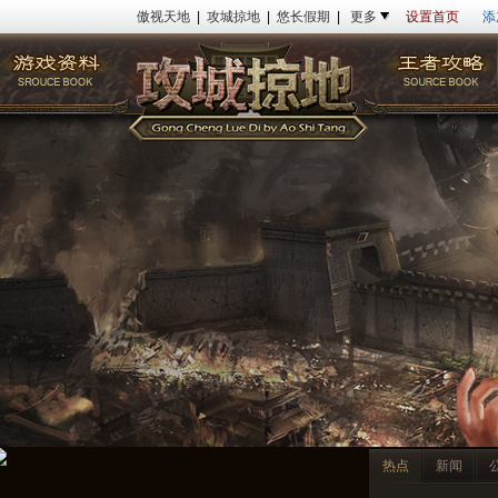
傲视天地
|
攻城掠地
|
悠长假期
|
更多
设置首页
添
热点
新闻