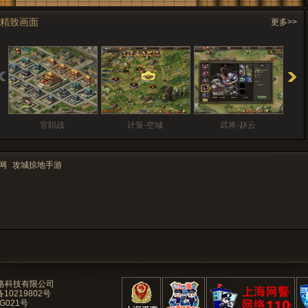
精致画面
更多>>
官职战
计策-空城
武将-赵云
网
攻城掠地手游
络科技有限公司
备10219802号
G021号