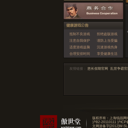
抵制不良游戏
拒绝盗版游戏
注意自我保护
谨防上当受骗
适度游戏益脑
沉迷游戏伤身
合理安排时间
享受健康生活
友情链接：
悠长假期官网
乱世争霸官
版权所有：上海锐战网
沪B2-20110111
沪ICP
文网游备字[2012]W-SL